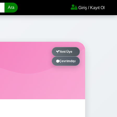
Ara
Giriş / Kayıt Ol
Yeni Üye
Çevrimdışı