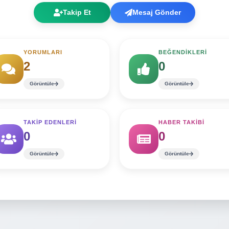
Takip Et
Mesaj Gönder
YORUMLARI
BEĞENDİKLERİ
2
0
Görüntüle
Görüntüle
TAKİP EDENLERİ
HABER TAKİBİ
0
0
Görüntüle
Görüntüle