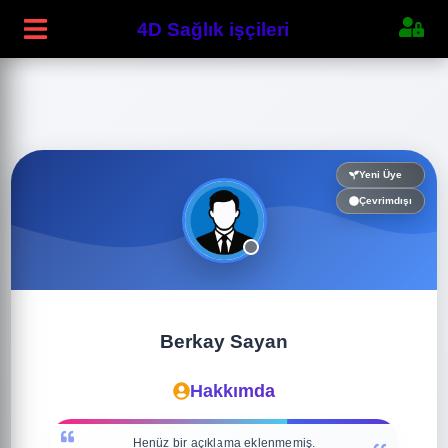
4D Sağlık işçileri
Yeni Üye
Çevrimdışı
Berkay Sayan
Hakkımda
Henüz bir açıklama eklenmemiş.