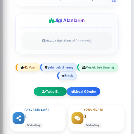
İlgi Alanlarım
Henüz ilgi alanı eklenmemiş.
41
Puan
Şehir belirtilmemiş
Meslek belirtilmemiş
Erkek
Takip Et
Mesaj Gönder
PAYLAŞIMLARI
YORUMLARI
1
0
Görüntüle
Görüntüle