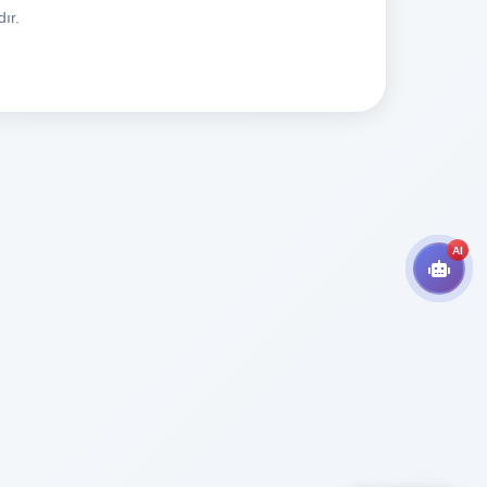
ır.
AI